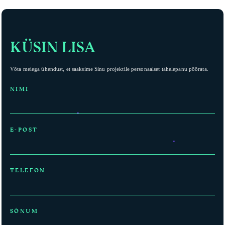
KÜSIN LISA
Võta meiega ühendust, et saaksime Sinu projektile personaalset tähelepanu pöörata.
NIMI
E-POST
TELEFON
SÕNUM