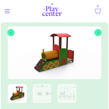
0
Playcenter