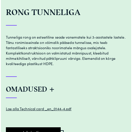
RONG TUNNELIGA
Tunneliga rong on esteetiline seade vanematele kui 3-aastastele lastele.
Tänu ronimisseinale on võimalik pääseda tunnelisse, mis teeb
fantastiliseks atraktsiooniks noorimatele mängus osalejatele.
Komplektkonstruktsioon on valmistatud männipuust, kleebitud
mitmekihiliselt, värvitud pähklipruuni värviga. Elemendid on kõrge
kvaliteediga plastikust HDPE.
OMADUSED
Lae alla Technical card _en_0144-4.pdf