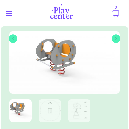
0
Playcenter