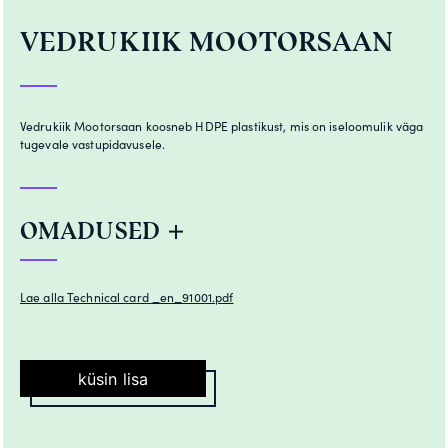
VEDRUKIIK MOOTORSAAN
Vedrukiik Mootorsaan koosneb HDPE plastikust, mis on iseloomulik väga
tugevale vastupidavusele.
OMADUSED
Lae alla Technical card _en_91001.pdf
küsin lisa