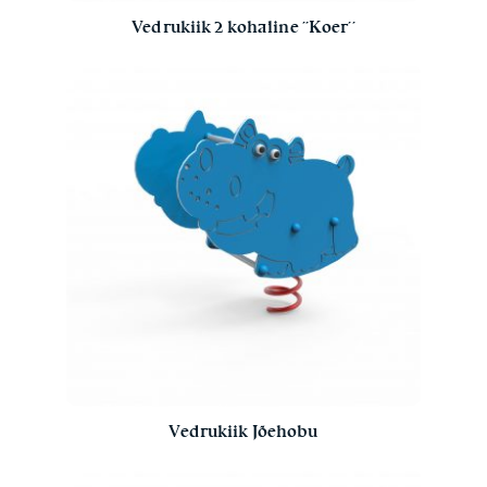
Vedrukiik 2 kohaline ´´Koer´´
Vedrukiik Jõehobu