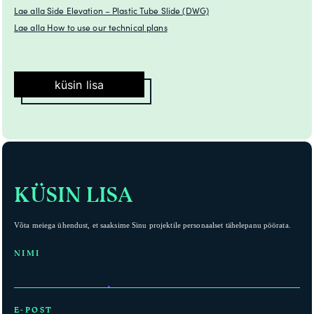
Lae alla Side Elevation – Plastic Tube Slide (DWG)
Lae alla How to use our technical plans
küsin lisa
KÜSIN LISA
Võta meiega ühendust, et saaksime Sinu projektile personaalset tähelepanu pöörata.
NIMI
E-POST