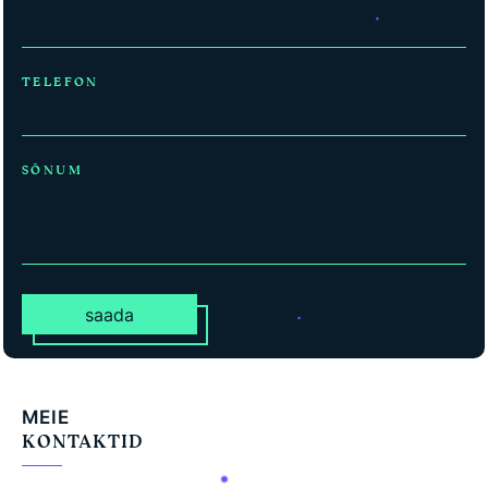
TELEFON
SÕNUM
saada
MEIE
KONTAKTID