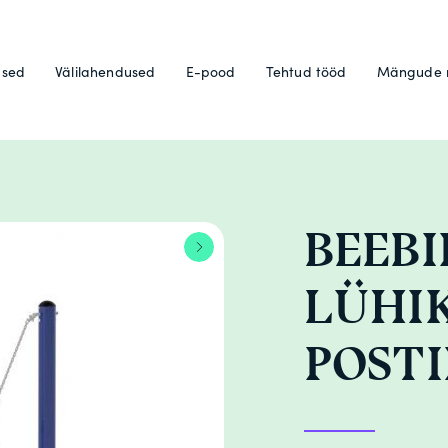
used
Välilahendused
E-pood
Tehtud tööd
Mängude 
BEEBI
LÜHI
POST