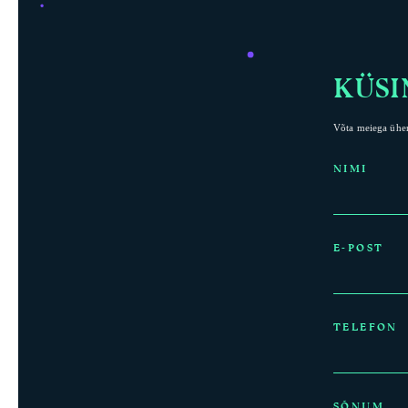
KÜSI
Võta meiega ühend
NIMI
E-POST
TELEFON
SÕNUM