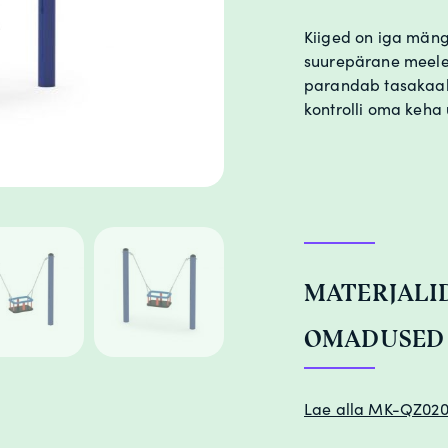
Kiiged on iga män
suurepärane meelela
parandab tasakaalu
kontrolli oma keha 
MATERJALI
OMADUSE
Lae alla MK-QZ020