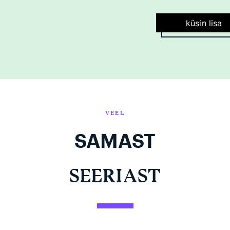
küsin lisa
VEEL
SAMAST
SEERIAST