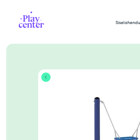
Playcenter
Siselahend