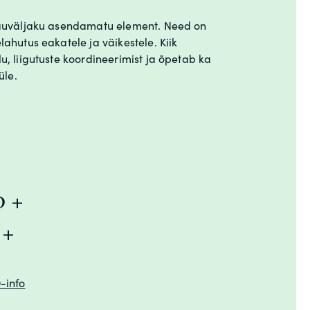
guväljaku asendamatu element. Need on
hutus eakatele ja väikestele. Kiik
, liigutuste koordineerimist ja õpetab ka
üle.
D
D
-info